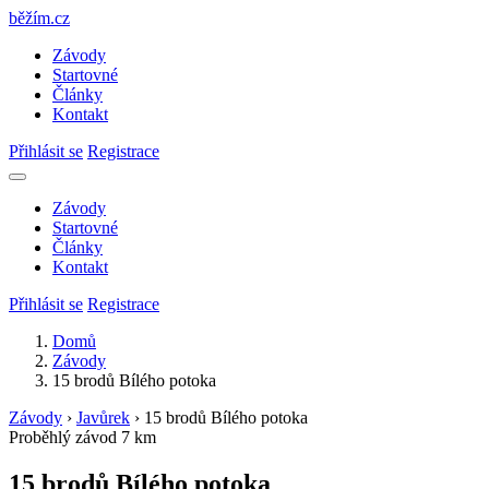
běžím
.
cz
Závody
Startovné
Články
Kontakt
Přihlásit se
Registrace
Závody
Startovné
Články
Kontakt
Přihlásit se
Registrace
Domů
Závody
15 brodů Bílého potoka
Závody
›
Javůrek
›
15 brodů Bílého potoka
Proběhlý závod
7 km
15 brodů Bílého potoka