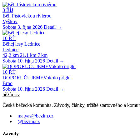
3
ŘÍJ
Běh Pístovickou riviérou
Vyškov
Sobota 3. října 2026
Detail →
10
ŘÍJ
Běhej lesy Lednice
Lednice
42,2 km
21,1 km
7 km
Sobota 10. října 2026
Detail →
10
ŘÍJ
DOPORUČUJEMEVokolo priglu
Brno
Sobota 10. října 2026
Detail →
běžím
.
cz
Česká běžecká komunita. Závody, články, tržiště startovného a komun
matyas@bezim.cz
@bezim.cz
Závody