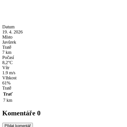
Datum
19. 4. 2026
Místo
Javůrek
Tratě
7 km
Počasí
8,2°C
Vítr
1.9 m/s
Vlhkost
61%
Tratě
Trať
7 km
Komentáře
0
Přidat komentář