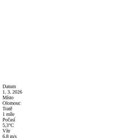
Datum
1. 3. 2026
Místo
Olomouc
Tratě
1 míle
Počasí
5,3°C
Vítr
6.8 m/s