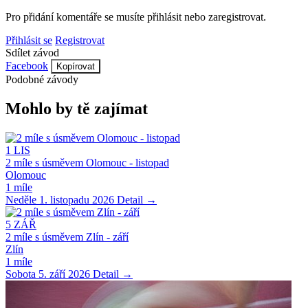
Pro přidání komentáře se musíte přihlásit nebo zaregistrovat.
Přihlásit se
Registrovat
Sdílet závod
Facebook
Kopírovat
Podobné závody
Mohlo by tě zajímat
1
LIS
2 míle s úsměvem Olomouc - listopad
Olomouc
1 míle
Neděle 1. listopadu 2026
Detail →
5
ZÁŘ
2 míle s úsměvem Zlín - září
Zlín
1 míle
Sobota 5. září 2026
Detail →