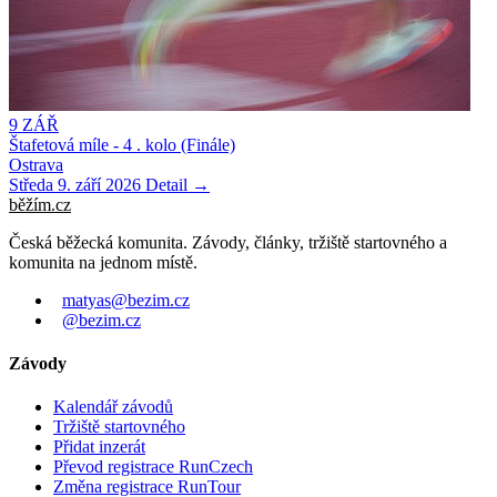
9
ZÁŘ
Štafetová míle - 4 . kolo (Finále)
Ostrava
Středa 9. září 2026
Detail →
běžím
.
cz
Česká běžecká komunita. Závody, články, tržiště startovného a
komunita na jednom místě.
matyas@bezim.cz
@bezim.cz
Závody
Kalendář závodů
Tržiště startovného
Přidat inzerát
Převod registrace RunCzech
Změna registrace RunTour