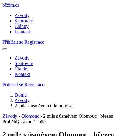
běžím
.
cz
Závody
Startovné
Články
Kontakt
Přihlásit se
Registrace
Závody
Startovné
Články
Kontakt
Přihlásit se
Registrace
Domů
Závody
2 míle s úsměvem Olomouc -…
Závody
›
Olomouc
›
2 míle s úsměvem Olomouc - březen
Proběhlý závod
1 míle
2 míle s úsměvem Olomouc - březen