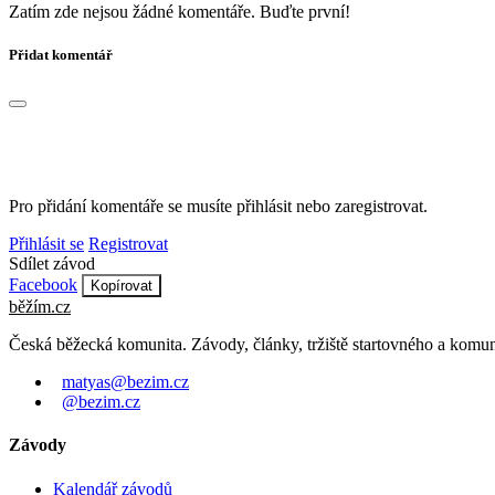
Zatím zde nejsou žádné komentáře. Buďte první!
Přidat komentář
Pro přidání komentáře se musíte přihlásit nebo zaregistrovat.
Přihlásit se
Registrovat
Sdílet závod
Facebook
Kopírovat
běžím
.
cz
Česká běžecká komunita. Závody, články, tržiště startovného a komun
matyas@bezim.cz
@bezim.cz
Závody
Kalendář závodů