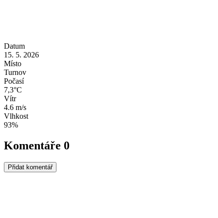
Datum
15. 5. 2026
Místo
Turnov
Počasí
7,3°C
Vítr
4.6 m/s
Vlhkost
93%
Komentáře
0
Přidat komentář