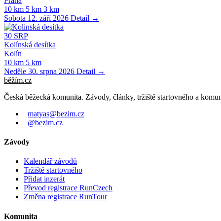
Praha
10 km
5 km
3 km
Sobota 12. září 2026
Detail →
30
SRP
Kolínská desítka
Kolín
10 km
5 km
Neděle 30. srpna 2026
Detail →
běžím
.
cz
Česká běžecká komunita. Závody, články, tržiště startovného a komun
matyas@bezim.cz
@bezim.cz
Závody
Kalendář závodů
Tržiště startovného
Přidat inzerát
Převod registrace RunCzech
Změna registrace RunTour
Komunita