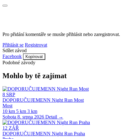
Pro přidání komentáře se musíte přihlásit nebo zaregistrovat.
Přihlásit se
Registrovat
Sdílet závod
Facebook
Kopírovat
Podobné závody
Mohlo by tě zajímat
8
SRP
DOPORUČUJEMENN Night Run Most
Most
10 km
5 km
3 km
Sobota 8. srpna 2026
Detail →
12
ZÁŘ
DOPORUČUJEMENN Night Run Praha