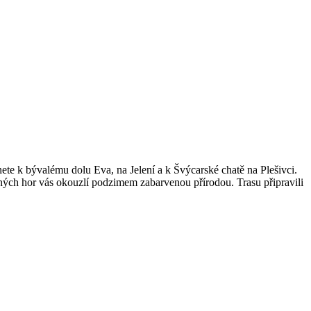
e k bývalému dolu Eva, na Jelení a k Švýcarské chatě na Plešivci.
ných hor vás okouzlí podzimem zabarvenou přírodou. Trasu připravili