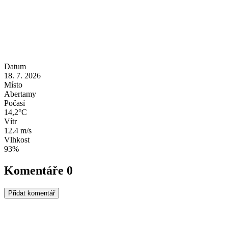
Datum
18. 7. 2026
Místo
Abertamy
Počasí
14,2°C
Vítr
12.4 m/s
Vlhkost
93%
Komentáře
0
Přidat komentář