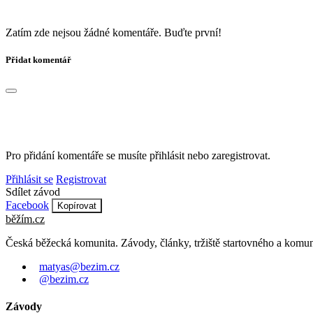
Zatím zde nejsou žádné komentáře. Buďte první!
Přidat komentář
Pro přidání komentáře se musíte přihlásit nebo zaregistrovat.
Přihlásit se
Registrovat
Sdílet závod
Facebook
Kopírovat
běžím
.
cz
Česká běžecká komunita. Závody, články, tržiště startovného a komun
matyas@bezim.cz
@bezim.cz
Závody