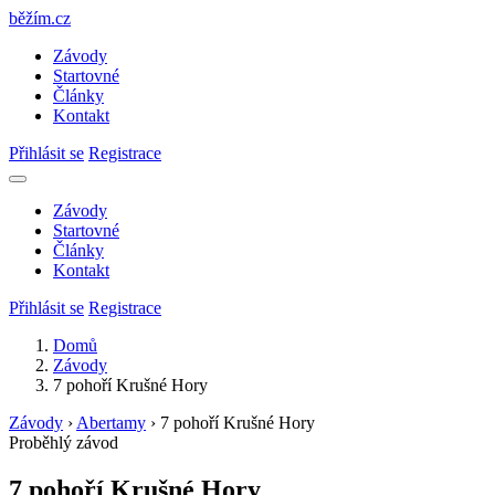
běžím
.
cz
Závody
Startovné
Články
Kontakt
Přihlásit se
Registrace
Závody
Startovné
Články
Kontakt
Přihlásit se
Registrace
Domů
Závody
7 pohoří Krušné Hory
Závody
›
Abertamy
›
7 pohoří Krušné Hory
Proběhlý závod
7 pohoří Krušné Hory