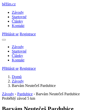
běžím
.
cz
Závody
Startovné
Články
Kontakt
Přihlásit se
Registrace
Závody
Startovné
Články
Kontakt
Přihlásit se
Registrace
Domů
Závody
Barvám Neutečeš Pardubice
Závody
›
Pardubice
›
Barvám Neutečeš Pardubice
Proběhlý závod
5 km
Barvám Neutečeš Pardubice