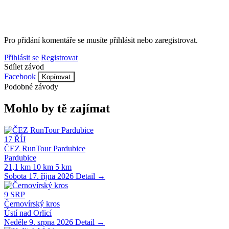
Pro přidání komentáře se musíte přihlásit nebo zaregistrovat.
Přihlásit se
Registrovat
Sdílet závod
Facebook
Kopírovat
Podobné závody
Mohlo by tě zajímat
17
ŘÍJ
ČEZ RunTour Pardubice
Pardubice
21,1 km
10 km
5 km
Sobota 17. října 2026
Detail →
9
SRP
Černovírský kros
Ústí nad Orlicí
Neděle 9. srpna 2026
Detail →