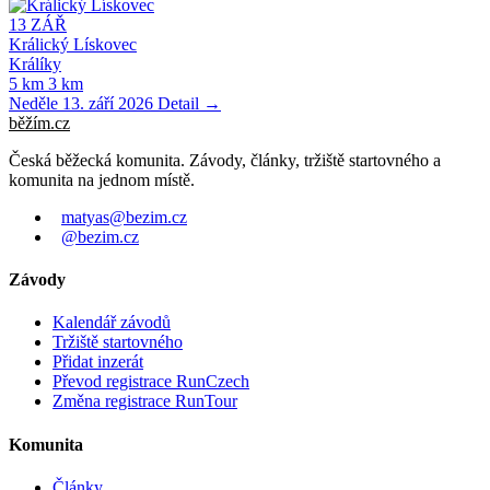
13
ZÁŘ
Králický Lískovec
Králíky
5 km
3 km
Neděle 13. září 2026
Detail →
běžím
.
cz
Česká běžecká komunita. Závody, články, tržiště startovného a
komunita na jednom místě.
matyas@bezim.cz
@bezim.cz
Závody
Kalendář závodů
Tržiště startovného
Přidat inzerát
Převod registrace RunCzech
Změna registrace RunTour
Komunita
Články