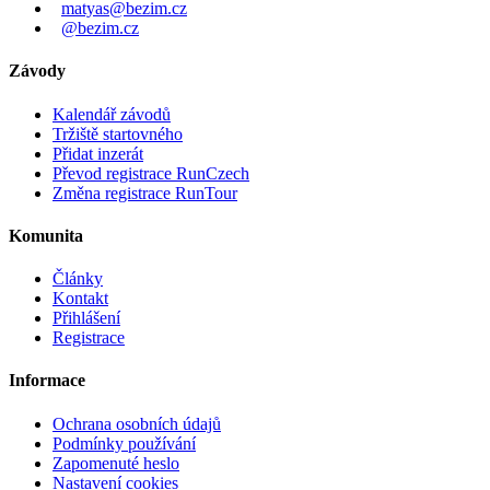
matyas@bezim.cz
@bezim.cz
Závody
Kalendář závodů
Tržiště startovného
Přidat inzerát
Převod registrace RunCzech
Změna registrace RunTour
Komunita
Články
Kontakt
Přihlášení
Registrace
Informace
Ochrana osobních údajů
Podmínky používání
Zapomenuté heslo
Nastavení cookies