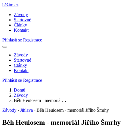
běžím
.
cz
Závody
Startovné
Články
Kontakt
Přihlásit se
Registrace
Závody
Startovné
Články
Kontakt
Přihlásit se
Registrace
Domů
Závody
Běh Heulosem - memoriál…
Závody
›
Jihlava
›
Běh Heulosem - memoriál Jiřího Šmrhy
Běh Heulosem - memoriál Jiřího Šmrhy