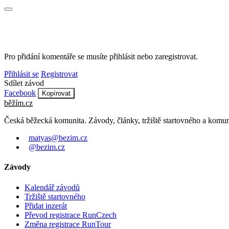
Pro přidání komentáře se musíte přihlásit nebo zaregistrovat.
Přihlásit se
Registrovat
Sdílet závod
Facebook
Kopírovat
běžím
.
cz
Česká běžecká komunita. Závody, články, tržiště startovného a komun
matyas@bezim.cz
@bezim.cz
Závody
Kalendář závodů
Tržiště startovného
Přidat inzerát
Převod registrace RunCzech
Změna registrace RunTour