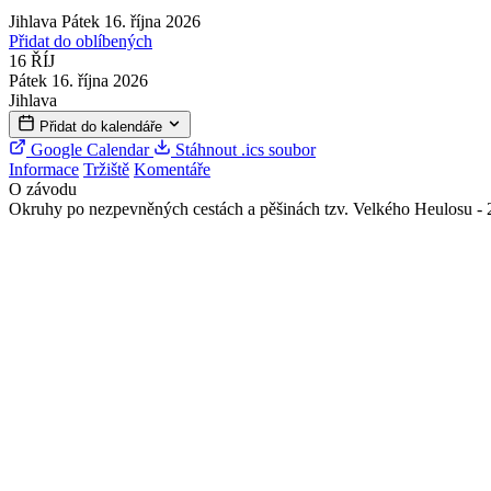
Jihlava
Pátek 16. října 2026
Přidat do oblíbených
16
ŘÍJ
Pátek 16. října 2026
Jihlava
Přidat do kalendáře
Google Calendar
Stáhnout .ics soubor
Informace
Tržiště
Komentáře
O závodu
Okruhy po nezpevněných cestách a pěšinách tzv. Velkého Heulosu - 2,7