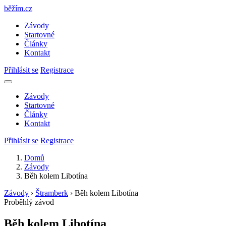
běžím
.
cz
Závody
Startovné
Články
Kontakt
Přihlásit se
Registrace
Závody
Startovné
Články
Kontakt
Přihlásit se
Registrace
Domů
Závody
Běh kolem Libotína
Závody
›
Štramberk
›
Běh kolem Libotína
Proběhlý závod
Běh kolem Libotína