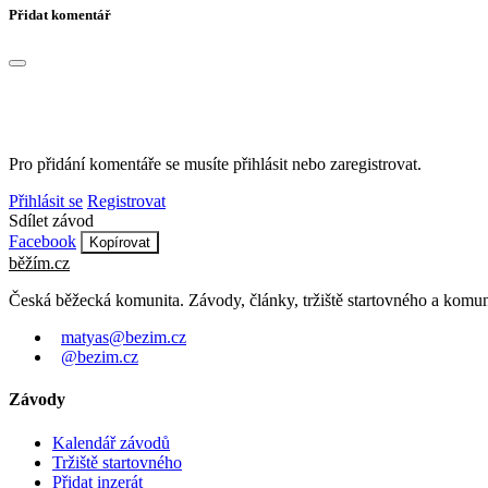
Přidat komentář
Pro přidání komentáře se musíte přihlásit nebo zaregistrovat.
Přihlásit se
Registrovat
Sdílet závod
Facebook
Kopírovat
běžím
.
cz
Česká běžecká komunita. Závody, články, tržiště startovného a komun
matyas@bezim.cz
@bezim.cz
Závody
Kalendář závodů
Tržiště startovného
Přidat inzerát