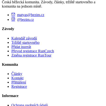
Česká běžecká komunita. Závody, články, tržiště startovného a
komunita na jednom místě.
matyas@bezim.cz
@bezim.cz
Závody
Kalendář závodů
Tržiště startovného
Přidat inzerát
Převod registrace RunCzech
Změna registrace RunTour
Komunita
Články
Kontakt
Přihlášení
Registrace
Informace
Ochrana osobních údajů