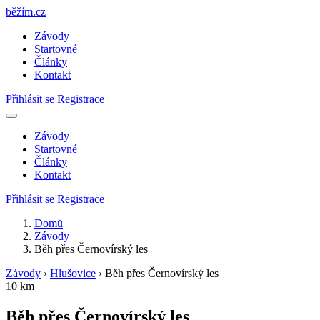
běžím
.
cz
Závody
Startovné
Články
Kontakt
Přihlásit se
Registrace
Závody
Startovné
Články
Kontakt
Přihlásit se
Registrace
Domů
Závody
Běh přes Černovírský les
Závody
›
Hlušovice
›
Běh přes Černovírský les
10 km
Běh přes Černovírský les