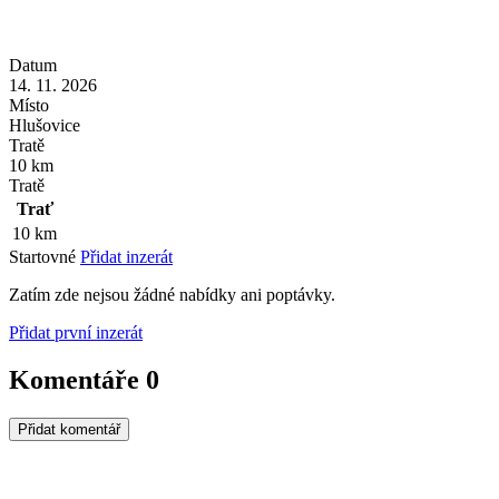
Datum
14. 11. 2026
Místo
Hlušovice
Tratě
10 km
Tratě
Trať
10 km
Startovné
Přidat inzerát
Zatím zde nejsou žádné nabídky ani poptávky.
Přidat první inzerát
Komentáře
0
Přidat komentář