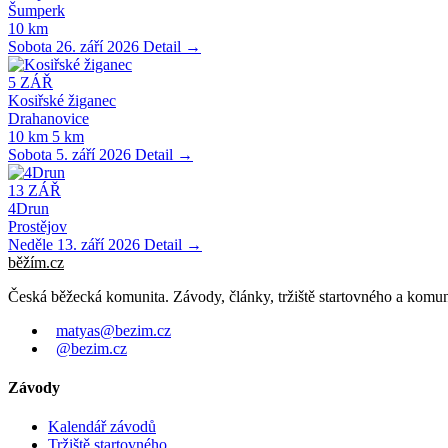
Šumperk
10 km
Sobota 26. září 2026
Detail →
5
ZÁŘ
Kosiřské žiganec
Drahanovice
10 km
5 km
Sobota 5. září 2026
Detail →
13
ZÁŘ
4Drun
Prostějov
Neděle 13. září 2026
Detail →
běžím
.
cz
Česká běžecká komunita. Závody, články, tržiště startovného a komun
matyas@bezim.cz
@bezim.cz
Závody
Kalendář závodů
Tržiště startovného