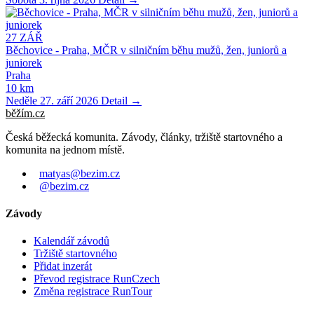
27
ZÁŘ
Běchovice - Praha, MČR v silničním běhu mužů, žen, juniorů a
juniorek
Praha
10 km
Neděle 27. září 2026
Detail →
běžím
.
cz
Česká běžecká komunita. Závody, články, tržiště startovného a
komunita na jednom místě.
matyas@bezim.cz
@bezim.cz
Závody
Kalendář závodů
Tržiště startovného
Přidat inzerát
Převod registrace RunCzech
Změna registrace RunTour