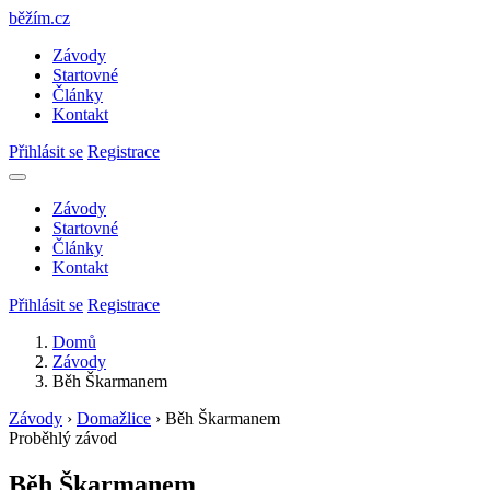
běžím
.
cz
Závody
Startovné
Články
Kontakt
Přihlásit se
Registrace
Závody
Startovné
Články
Kontakt
Přihlásit se
Registrace
Domů
Závody
Běh Škarmanem
Závody
›
Domažlice
›
Běh Škarmanem
Proběhlý závod
Běh Škarmanem