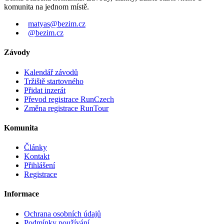
komunita na jednom místě.
matyas@bezim.cz
@bezim.cz
Závody
Kalendář závodů
Tržiště startovného
Přidat inzerát
Převod registrace RunCzech
Změna registrace RunTour
Komunita
Články
Kontakt
Přihlášení
Registrace
Informace
Ochrana osobních údajů
Podmínky používání