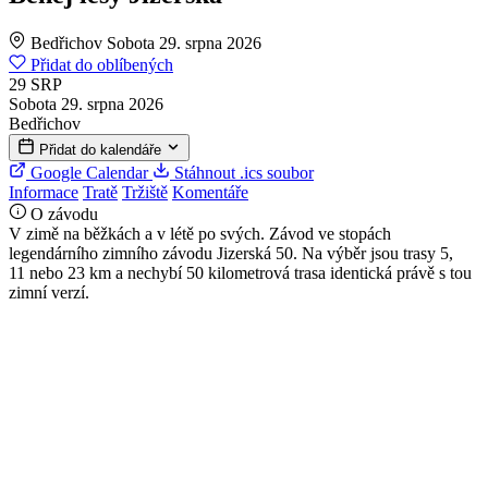
Bedřichov
Sobota 29. srpna 2026
Přidat do oblíbených
29
SRP
Sobota 29. srpna 2026
Bedřichov
Přidat do kalendáře
Google Calendar
Stáhnout .ics soubor
Informace
Tratě
Tržiště
Komentáře
O závodu
V zimě na běžkách a v létě po svých. Závod ve stopách
legendárního zimního závodu Jizerská 50. Na výběr jsou trasy 5,
11 nebo 23 km a nechybí 50 kilometrová trasa identická právě s tou
zimní verzí.