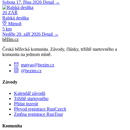
Sobota 17. října 2026
Detail →
20
ZÁŘ
Ralská desítka
Mimoň
5 km
Neděle 20. září 2026
Detail →
běžím
.
cz
Česká běžecká komunita. Závody, články, tržiště startovného a
komunita na jednom místě.
matyas@bezim.cz
@bezim.cz
Závody
Kalendář závodů
Tržiště startovného
Přidat inzerát
Převod registrace RunCzech
Změna registrace RunTour
Komunita