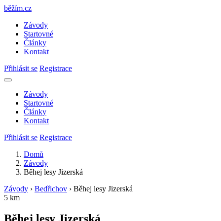
běžím
.
cz
Závody
Startovné
Články
Kontakt
Přihlásit se
Registrace
Závody
Startovné
Články
Kontakt
Přihlásit se
Registrace
Domů
Závody
Běhej lesy Jizerská
Závody
›
Bedřichov
›
Běhej lesy Jizerská
5 km
Běhej lesy Jizerská