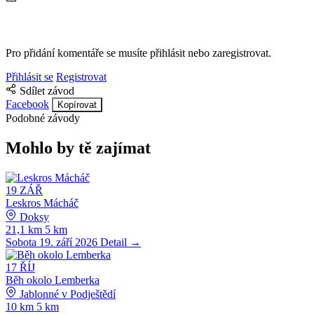
Pro přidání komentáře se musíte přihlásit nebo zaregistrovat.
Přihlásit se
Registrovat
Sdílet závod
Facebook
Kopírovat
Podobné závody
Mohlo by tě zajímat
19
ZÁŘ
Leskros Mácháč
Doksy
21,1 km
5 km
Sobota 19. září 2026
Detail →
17
ŘÍJ
Běh okolo Lemberka
Jablonné v Podještědí
10 km
5 km