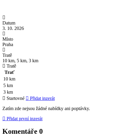
Datum
3. 10. 2026
Místo
Praha
Tratě
10 km, 5 km, 3 km
Tratě
Trať
10 km
5 km
3 km
Startovné
Přidat inzerát
Zatím zde nejsou žádné nabídky ani poptávky.
Přidat první inzerát
Komentáře
0