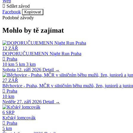
Web
Sdílet závod
Facebook
Kopírovat
Podobné závody
Mohlo by tě zajímat
12
ZÁŘ
DOPORUČUJEMENN Night Run Praha
Praha
10 km
5 km
3 km
Sobota 12. září 2026
Detail →
27
ZÁŘ
Běchovice - Praha, MČR v silničním běhu mužů, žen, juniorů a junio
Praha
10 km
Neděle 27. září 2026
Detail →
6
SRP
Krčský lomcovák
Praha
5 km