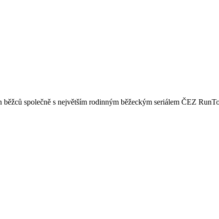
ých běžců společně s největším rodinným běžeckým seriálem ČEZ RunTou