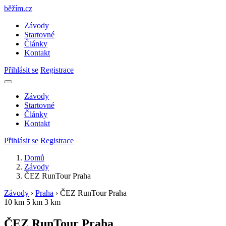
běžím
.
cz
Závody
Startovné
Články
Kontakt
Přihlásit se
Registrace
Závody
Startovné
Články
Kontakt
Přihlásit se
Registrace
Domů
Závody
ČEZ RunTour Praha
Závody
›
Praha
›
ČEZ RunTour Praha
10 km
5 km
3 km
ČEZ RunTour Praha