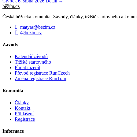
Čtvrtek 6. srpna 2026
Detail →
běžím
.
cz
Česká běžecká komunita. Závody, články, tržiště startovného a komun
matyas@bezim.cz
@bezim.cz
Závody
Kalendář závodů
Tržiště startovného
Přidat inzerát
Převod registrace RunCzech
Změna registrace RunTour
Komunita
Články
Kontakt
Přihlášení
Registrace
Informace