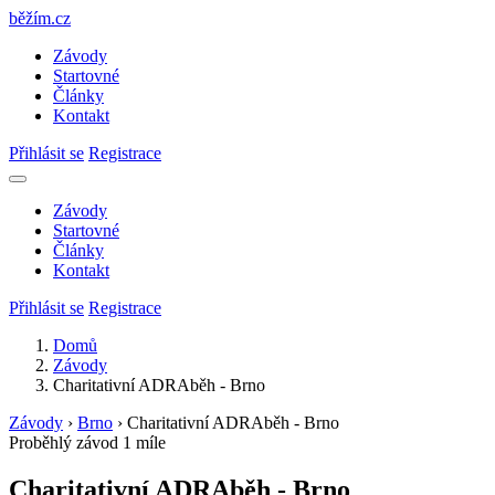
běžím
.
cz
Závody
Startovné
Články
Kontakt
Přihlásit se
Registrace
Závody
Startovné
Články
Kontakt
Přihlásit se
Registrace
Domů
Závody
Charitativní ADRAběh - Brno
Závody
›
Brno
›
Charitativní ADRAběh - Brno
Proběhlý závod
1 míle
Charitativní ADRAběh - Brno