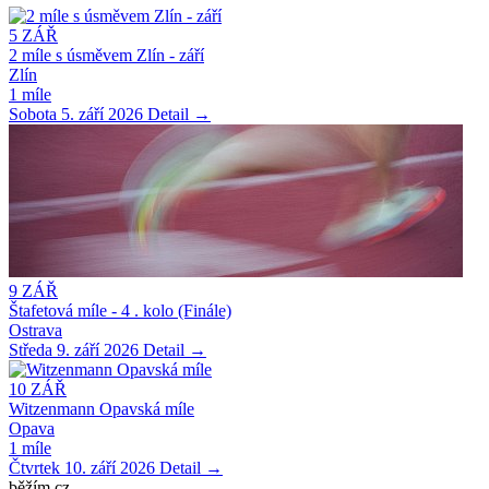
5
ZÁŘ
2 míle s úsměvem Zlín - září
Zlín
1 míle
Sobota 5. září 2026
Detail →
9
ZÁŘ
Štafetová míle - 4 . kolo (Finále)
Ostrava
Středa 9. září 2026
Detail →
10
ZÁŘ
Witzenmann Opavská míle
Opava
1 míle
Čtvrtek 10. září 2026
Detail →
běžím
.
cz