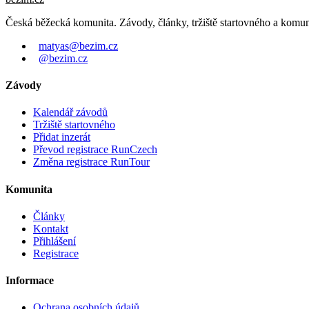
Česká běžecká komunita. Závody, články, tržiště startovného a komun
matyas@bezim.cz
@bezim.cz
Závody
Kalendář závodů
Tržiště startovného
Přidat inzerát
Převod registrace RunCzech
Změna registrace RunTour
Komunita
Články
Kontakt
Přihlášení
Registrace
Informace
Ochrana osobních údajů