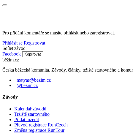
Pro přidání komentáře se musíte přihlásit nebo zaregistrovat.
Přihlásit se
Registrovat
Sdílet závod
Facebook
Kopírovat
běžím
.
cz
Česká běžecká komunita. Závody, články, tržiště startovného a komun
matyas@bezim.cz
@bezim.cz
Závody
Kalendář závodů
Tržiště startovného
Přidat inzerát
Převod registrace RunCzech
Změna registrace RunTour