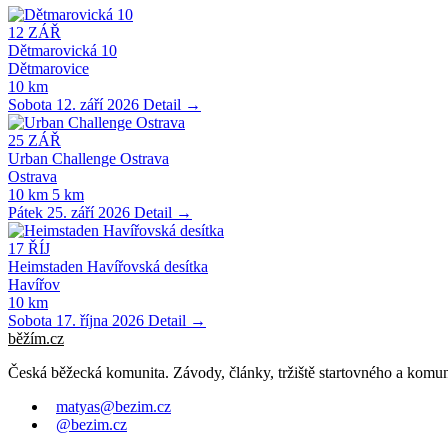
12
ZÁŘ
Dětmarovická 10
Dětmarovice
10 km
Sobota 12. září 2026
Detail →
25
ZÁŘ
Urban Challenge Ostrava
Ostrava
10 km
5 km
Pátek 25. září 2026
Detail →
17
ŘÍJ
Heimstaden Havířovská desítka
Havířov
10 km
Sobota 17. října 2026
Detail →
běžím
.
cz
Česká běžecká komunita. Závody, články, tržiště startovného a komun
matyas@bezim.cz
@bezim.cz