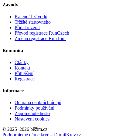
Závody
Kalendář závodů
Tržiště startovného
Přidat inzerát
Převod registrace RunCzech
Změna registrace RunTour
Komunita
Články
Kontakt
Přihlášení
Registrace
Informace
Ochrana osobních údajů
Podmínky používání
Zapomenuté heslo
Nastavení cookies
© 2025–2026 běžím.cz
Podporujeme dárce krve – DarujiKrev.cz