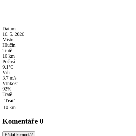
Datum
16. 5. 2026
Místo
Hlučín
Tratě
10 km
Počasí
9,1°C
Vítr
3.7 m/s
Vlhkost
92%
Tratě
Trať
10 km
Komentáře
0
Přidat komentář