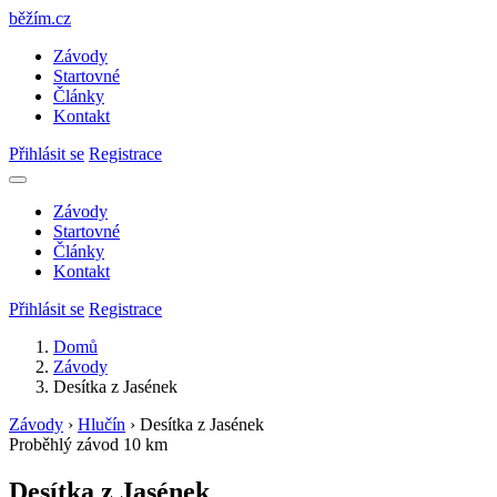
běžím
.
cz
Závody
Startovné
Články
Kontakt
Přihlásit se
Registrace
Závody
Startovné
Články
Kontakt
Přihlásit se
Registrace
Domů
Závody
Desítka z Jasének
Závody
›
Hlučín
›
Desítka z Jasének
Proběhlý závod
10 km
Desítka z Jasének