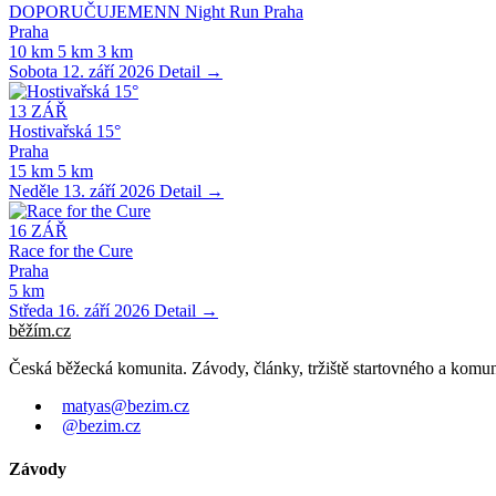
DOPORUČUJEMENN Night Run Praha
Praha
10 km
5 km
3 km
Sobota 12. září 2026
Detail →
13
ZÁŘ
Hostivařská 15°
Praha
15 km
5 km
Neděle 13. září 2026
Detail →
16
ZÁŘ
Race for the Cure
Praha
5 km
Středa 16. září 2026
Detail →
běžím
.
cz
Česká běžecká komunita. Závody, články, tržiště startovného a komun
matyas@bezim.cz
@bezim.cz
Závody