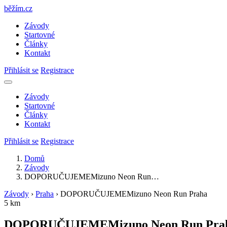
běžím
.
cz
Závody
Startovné
Články
Kontakt
Přihlásit se
Registrace
Závody
Startovné
Články
Kontakt
Přihlásit se
Registrace
Domů
Závody
DOPORUČUJEMEMizuno Neon Run…
Závody
›
Praha
›
DOPORUČUJEMEMizuno Neon Run Praha
5 km
DOPORUČUJEMEMizuno Neon Run Pra