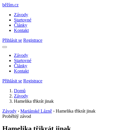
běžím
.
cz
Závody
Startovné
Články
Kontakt
Přihlásit se
Registrace
Závody
Startovné
Články
Kontakt
Přihlásit se
Registrace
Domů
Závody
Hamelika třikrát jinak
Závody
›
Mariánské Lázně
›
Hamelika třikrát jinak
Proběhlý závod
Hamelika třikrát jinak