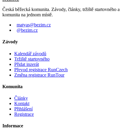
Česká běžecká komunita. Závody, články, tržiště startovného a
komunita na jednom místě.
matyas@bezim.cz
@bezim.cz
Závody
Kalendář závodů
Tržiště startovného
Přidat inzerát
Převod registrace RunCzech
Změna registrace RunTour
Komunita
Články
Kontakt
Přihlášení
Registrace
Informace