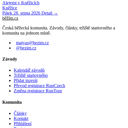
Alejemi v Kněžicích
Kněžice
Pátek 28. srpna 2026
Detail →
běžím
.
cz
Česká běžecká komunita. Závody, články, tržiště startovného a
komunita na jednom místě.
matyas@bezim.cz
@bezim.cz
Závody
Kalendář závodů
Tržiště startovného
Přidat inzerát
Převod registrace RunCzech
Změna registrace RunTour
Komunita
Články
Kontakt
Přihlášení