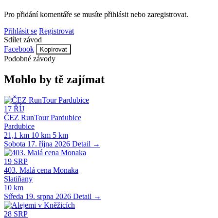
Pro přidání komentáře se musíte přihlásit nebo zaregistrovat.
Přihlásit se
Registrovat
Sdílet závod
Facebook
Kopírovat
Podobné závody
Mohlo by tě zajímat
17
ŘÍJ
ČEZ RunTour Pardubice
Pardubice
21,1 km
10 km
5 km
Sobota 17. října 2026
Detail →
19
SRP
403. Malá cena Monaka
Slatiňany
10 km
Středa 19. srpna 2026
Detail →
28
SRP