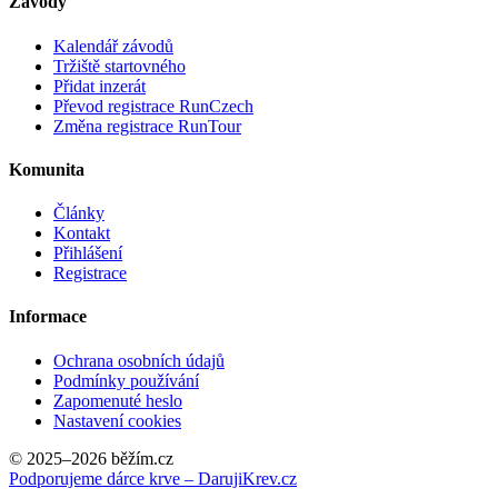
Závody
Kalendář závodů
Tržiště startovného
Přidat inzerát
Převod registrace RunCzech
Změna registrace RunTour
Komunita
Články
Kontakt
Přihlášení
Registrace
Informace
Ochrana osobních údajů
Podmínky používání
Zapomenuté heslo
Nastavení cookies
© 2025–2026 běžím.cz
Podporujeme dárce krve – DarujiKrev.cz