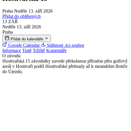
Praha
Neděle 13. září 2026
Přidat do oblíbených
13
ZÁŘ
Neděle 13. září 2026
Praha
Přidat do kalendáře
Google Calendar
Stáhnout .ics soubor
Informace
Tratě
Tržiště
Komentáře
O závodu
Hostivařská 15 závodníky zavede překrásnou přírodou přes golfový
areál v Hostivaři podél Hostivařské přehrady až k meandrům Botiče
do Újezdu.