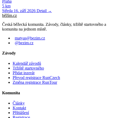
Praha
5 km
Středa 16. září 2026
Detail →
běžím
.
cz
Česká běžecká komunita. Závody, články, tržiště startovného a
komunita na jednom místě.
matyas@bezim.cz
@bezim.cz
Závody
Kalendář závodů
Tržiště startovného
Přidat inzerát
Převod registrace RunCzech
Změna registrace RunTour
Komunita
Články
Kontakt
Přihlášení
Registrace