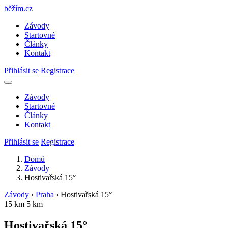
běžím
.
cz
Závody
Startovné
Články
Kontakt
Přihlásit se
Registrace
Závody
Startovné
Články
Kontakt
Přihlásit se
Registrace
Domů
Závody
Hostivařská 15°
Závody
›
Praha
›
Hostivařská 15°
15 km
5 km
Hostivařská 15°