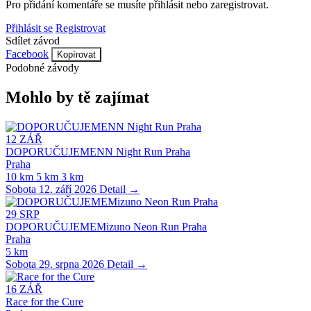
Pro přidání komentáře se musíte přihlásit nebo zaregistrovat.
Přihlásit se
Registrovat
Sdílet závod
Facebook
Kopírovat
Podobné závody
Mohlo by tě zajímat
12
ZÁŘ
DOPORUČUJEMENN Night Run Praha
Praha
10 km
5 km
3 km
Sobota 12. září 2026
Detail →
29
SRP
DOPORUČUJEMEMizuno Neon Run Praha
Praha
5 km
Sobota 29. srpna 2026
Detail →
16
ZÁŘ
Race for the Cure