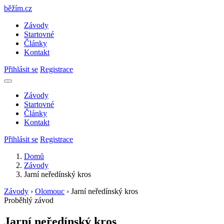
běžím
.
cz
Závody
Startovné
Články
Kontakt
Přihlásit se
Registrace
Závody
Startovné
Články
Kontakt
Přihlásit se
Registrace
Domů
Závody
Jarní neředínský kros
Závody
›
Olomouc
›
Jarní neředínský kros
Proběhlý závod
Jarní neředínský kros