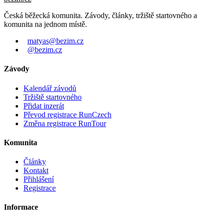
Česká běžecká komunita. Závody, články, tržiště startovného a
komunita na jednom místě.
matyas@bezim.cz
@bezim.cz
Závody
Kalendář závodů
Tržiště startovného
Přidat inzerát
Převod registrace RunCzech
Změna registrace RunTour
Komunita
Články
Kontakt
Přihlášení
Registrace
Informace