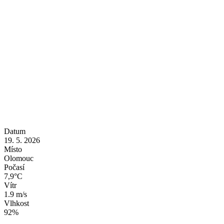
Datum
19. 5. 2026
Místo
Olomouc
Počasí
7,9°C
Vítr
1.9 m/s
Vlhkost
92%