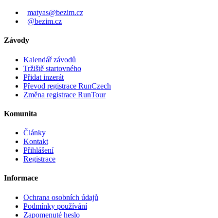
matyas@bezim.cz
@bezim.cz
Závody
Kalendář závodů
Tržiště startovného
Přidat inzerát
Převod registrace RunCzech
Změna registrace RunTour
Komunita
Články
Kontakt
Přihlášení
Registrace
Informace
Ochrana osobních údajů
Podmínky používání
Zapomenuté heslo