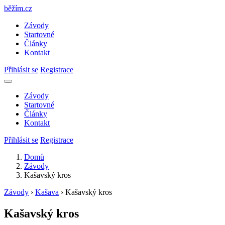
běžím
.
cz
Závody
Startovné
Články
Kontakt
Přihlásit se
Registrace
Závody
Startovné
Články
Kontakt
Přihlásit se
Registrace
Domů
Závody
Kašavský kros
Závody
›
Kašava
›
Kašavský kros
Kašavský kros