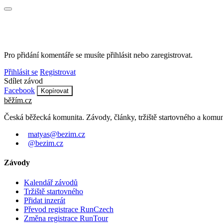
Pro přidání komentáře se musíte přihlásit nebo zaregistrovat.
Přihlásit se
Registrovat
Sdílet závod
Facebook
Kopírovat
běžím
.
cz
Česká běžecká komunita. Závody, články, tržiště startovného a komun
matyas@bezim.cz
@bezim.cz
Závody
Kalendář závodů
Tržiště startovného
Přidat inzerát
Převod registrace RunCzech
Změna registrace RunTour