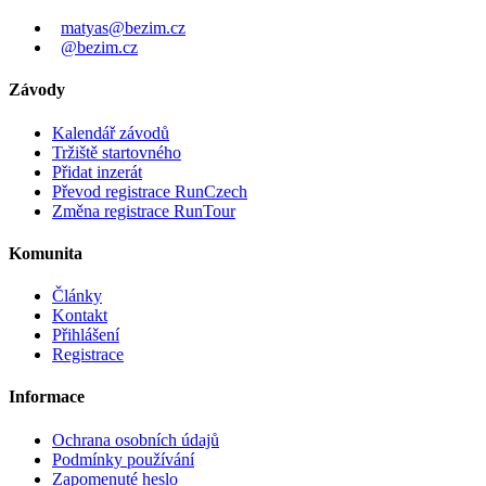
matyas@bezim.cz
@bezim.cz
Závody
Kalendář závodů
Tržiště startovného
Přidat inzerát
Převod registrace RunCzech
Změna registrace RunTour
Komunita
Články
Kontakt
Přihlášení
Registrace
Informace
Ochrana osobních údajů
Podmínky používání
Zapomenuté heslo