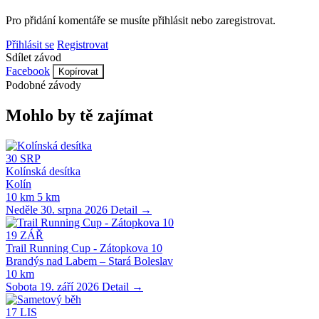
Pro přidání komentáře se musíte přihlásit nebo zaregistrovat.
Přihlásit se
Registrovat
Sdílet závod
Facebook
Kopírovat
Podobné závody
Mohlo by tě zajímat
30
SRP
Kolínská desítka
Kolín
10 km
5 km
Neděle 30. srpna 2026
Detail →
19
ZÁŘ
Trail Running Cup - Zátopkova 10
Brandýs nad Labem – Stará Boleslav
10 km
Sobota 19. září 2026
Detail →
17
LIS