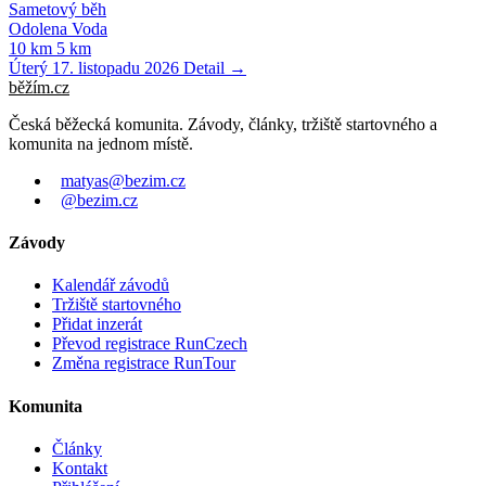
Sametový běh
Odolena Voda
10 km
5 km
Úterý 17. listopadu 2026
Detail →
běžím
.
cz
Česká běžecká komunita. Závody, články, tržiště startovného a
komunita na jednom místě.
matyas@bezim.cz
@bezim.cz
Závody
Kalendář závodů
Tržiště startovného
Přidat inzerát
Převod registrace RunCzech
Změna registrace RunTour
Komunita
Články
Kontakt