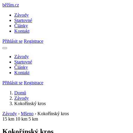
běžím
.
cz
Závody
Startovné
Články
Kontakt
Přihlásit se
Registrace
Závody
Startovné
Články
Kontakt
Přihlásit se
Registrace
Domů
Závody
Kokořínský kros
Závody
›
Mšeno
›
Kokořínský kros
15 km
10 km
5 km
Kokořínský kros