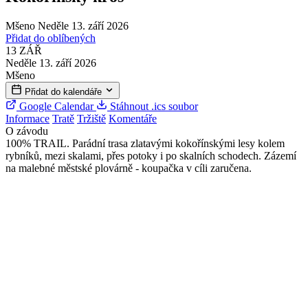
Mšeno
Neděle 13. září 2026
Přidat do oblíbených
13
ZÁŘ
Neděle 13. září 2026
Mšeno
Přidat do kalendáře
Google Calendar
Stáhnout .ics soubor
Informace
Tratě
Tržiště
Komentáře
O závodu
100% TRAIL. Parádní trasa zlatavými kokořínskými lesy kolem
rybníků, mezi skalami, přes potoky i po skalních schodech. Zázemí
na malebné městské plovárně - koupačka v cíli zaručena.