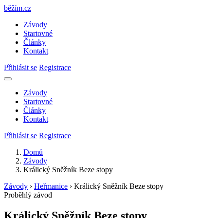
běžím
.
cz
Závody
Startovné
Články
Kontakt
Přihlásit se
Registrace
Závody
Startovné
Články
Kontakt
Přihlásit se
Registrace
Domů
Závody
Králický Sněžník Beze stopy
Závody
›
Heřmanice
›
Králický Sněžník Beze stopy
Proběhlý závod
Králický Sněžník Beze stopy