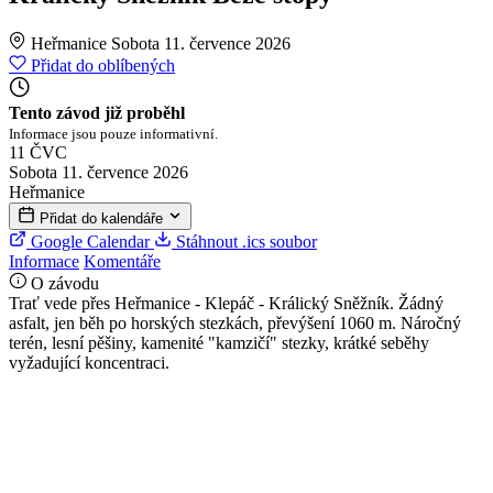
Heřmanice
Sobota 11. července 2026
Přidat do oblíbených
Tento závod již proběhl
Informace jsou pouze informativní.
11
ČVC
Sobota 11. července 2026
Heřmanice
Přidat do kalendáře
Google Calendar
Stáhnout .ics soubor
Informace
Komentáře
O závodu
Trať vede přes Heřmanice - Klepáč - Králický Sněžník. Žádný
asfalt, jen běh po horských stezkách, převýšení 1060 m. Náročný
terén, lesní pěšiny, kamenité "kamzičí" stezky, krátké seběhy
vyžadující koncentraci.