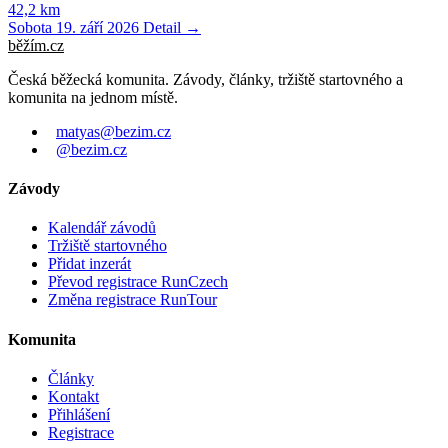
42,2 km
Sobota 19. září 2026
Detail →
běžím
.
cz
Česká běžecká komunita. Závody, články, tržiště startovného a
komunita na jednom místě.
matyas@bezim.cz
@bezim.cz
Závody
Kalendář závodů
Tržiště startovného
Přidat inzerát
Převod registrace RunCzech
Změna registrace RunTour
Komunita
Články
Kontakt
Přihlášení
Registrace