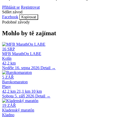
Přihlásit se
Registrovat
Sdílet závod
Facebook
Kopírovat
Podobné závody
Mohlo by tě zajímat
16
SRP
MFB MarathOn LABE
Kolín
42,2 km
Neděle 16. srpna 2026
Detail →
5
ZÁŘ
Barokomaraton
Plasy
42,2 km
21,1 km
10 km
Sobota 5. září 2026
Detail →
19
ZÁŘ
Kladenský maratón
Kladno