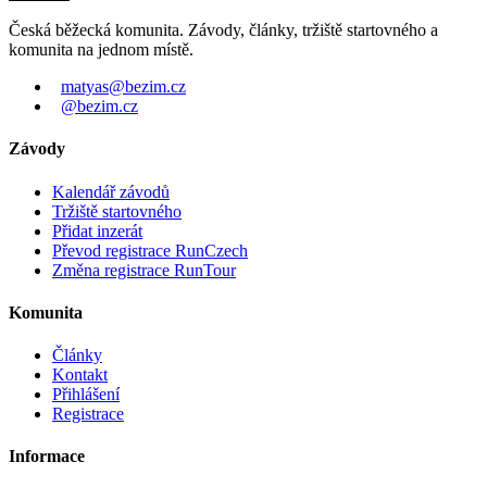
Česká běžecká komunita. Závody, články, tržiště startovného a
komunita na jednom místě.
matyas@bezim.cz
@bezim.cz
Závody
Kalendář závodů
Tržiště startovného
Přidat inzerát
Převod registrace RunCzech
Změna registrace RunTour
Komunita
Články
Kontakt
Přihlášení
Registrace
Informace