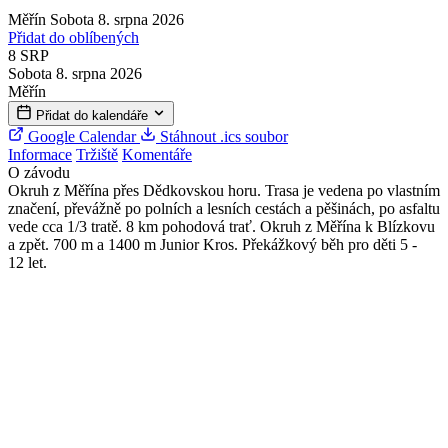
Měřín
Sobota 8. srpna 2026
Přidat do oblíbených
8
SRP
Sobota 8. srpna 2026
Měřín
Přidat do kalendáře
Google Calendar
Stáhnout .ics soubor
Informace
Tržiště
Komentáře
O závodu
Okruh z Měřína přes Dědkovskou horu. Trasa je vedena po vlastním
značení, převážně po polních a lesních cestách a pěšinách, po asfaltu
vede cca 1/3 tratě. 8 km pohodová trať. Okruh z Měřína k Blízkovu
a zpět. 700 m a 1400 m Junior Kros. Překážkový běh pro děti 5 -
12 let.