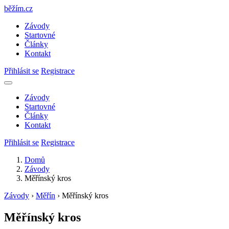
běžím
.
cz
Závody
Startovné
Články
Kontakt
Přihlásit se
Registrace
Závody
Startovné
Články
Kontakt
Přihlásit se
Registrace
Domů
Závody
Měřínský kros
Závody
›
Měřín
›
Měřínský kros
Měřínský kros