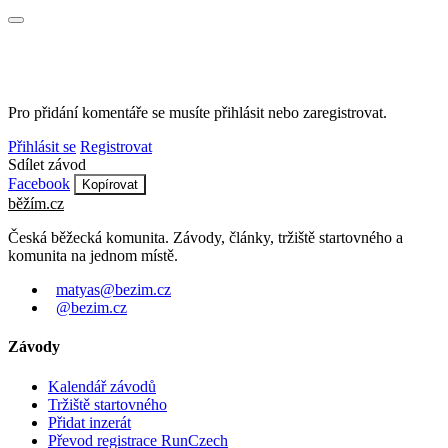
Pro přidání komentáře se musíte přihlásit nebo zaregistrovat.
Přihlásit se
Registrovat
Sdílet závod
Facebook
Kopírovat
běžím
.
cz
Česká běžecká komunita. Závody, články, tržiště startovného a
komunita na jednom místě.
matyas@bezim.cz
@bezim.cz
Závody
Kalendář závodů
Tržiště startovného
Přidat inzerát
Převod registrace RunCzech