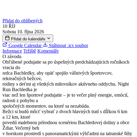
Přidat do oblíbených
10
ŘÍJ
Sobota 10. října 2026
Přidat do kalendáře
Google Calendar
Stáhnout .ics soubor
Informace
Tržiště
Komentáře
O závodu
Obľúbené podujatie sa po úspešných predchádzajúcich ročníkoch
vracia do
srdca Bachledky, aby opäť spojilo vášnivých športovcov,
rekreačných bežcov,
rodiny s deťmi aj všetkých milovníkov aktívneho oddychu. Night
Run Bachledka je
viac než len športové podujatie – je to večer plný energie, emócií,
radosti z pohybu a
spoločných momentov, na ktoré sa nezabúda.
Bežci si budú môcť vybrať z dvoch hlavných tratí s dĺžkou 6 km
a 12 km, ktoré
povedú malebnou prírodnou scenériou Bachledovej doliny a obce
Ždiar. Večerný beh
v horskom prostredí s panoramatickými výhľadmi na tatranské štíty