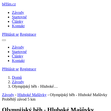
běžím
.
cz
Závody
Startovné
Články
Kontakt
Přihlásit se
Registrace
Závody
Startovné
Články
Kontakt
Přihlásit se
Registrace
Domů
Závody
Olympijský běh - Hluboké…
Závody
›
Hluboké Mašůvky
›
Olympijský běh - Hluboké Mašůvky
Proběhlý závod
5 km
Olympijský běh - Hluboké Mašůvky