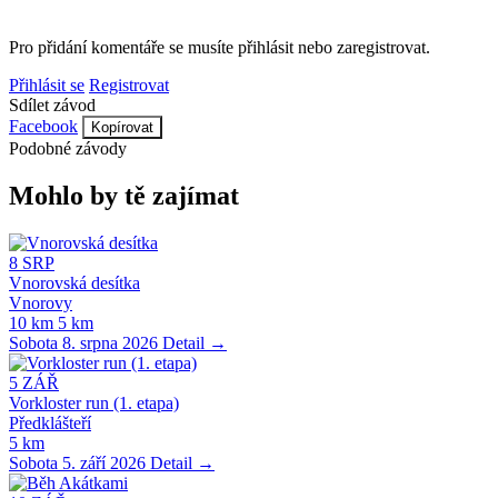
Pro přidání komentáře se musíte přihlásit nebo zaregistrovat.
Přihlásit se
Registrovat
Sdílet závod
Facebook
Kopírovat
Podobné závody
Mohlo by tě zajímat
8
SRP
Vnorovská desítka
Vnorovy
10 km
5 km
Sobota 8. srpna 2026
Detail →
5
ZÁŘ
Vorkloster run (1. etapa)
Předklášteří
5 km
Sobota 5. září 2026
Detail →