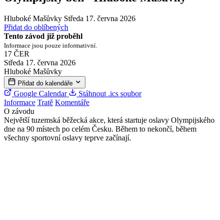
Hluboké Mašůvky
Středa 17. června 2026
Přidat do oblíbených
Tento závod již proběhl
Informace jsou pouze informativní.
17
ČER
Středa 17. června 2026
Hluboké Mašůvky
Přidat do kalendáře
Google Calendar
Stáhnout .ics soubor
Informace
Tratě
Komentáře
O závodu
Největší tuzemská běžecká akce, která startuje oslavy Olympijského
dne na 90 místech po celém Česku. Během to nekončí, během
všechny sportovní oslavy teprve začínají.