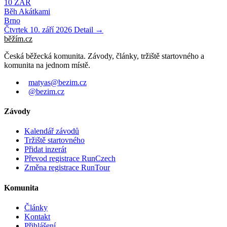
10
ZÁŘ
Běh Akátkami
Brno
Čtvrtek 10. září 2026
Detail →
běžím
.
cz
Česká běžecká komunita. Závody, články, tržiště startovného a
komunita na jednom místě.
matyas@bezim.cz
@bezim.cz
Závody
Kalendář závodů
Tržiště startovného
Přidat inzerát
Převod registrace RunCzech
Změna registrace RunTour
Komunita
Články
Kontakt
Přihlášení