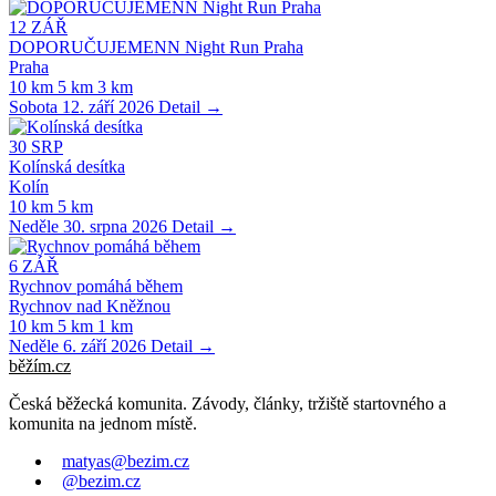
12
ZÁŘ
DOPORUČUJEMENN Night Run Praha
Praha
10 km
5 km
3 km
Sobota 12. září 2026
Detail →
30
SRP
Kolínská desítka
Kolín
10 km
5 km
Neděle 30. srpna 2026
Detail →
6
ZÁŘ
Rychnov pomáhá během
Rychnov nad Kněžnou
10 km
5 km
1 km
Neděle 6. září 2026
Detail →
běžím
.
cz
Česká běžecká komunita. Závody, články, tržiště startovného a
komunita na jednom místě.
matyas@bezim.cz
@bezim.cz