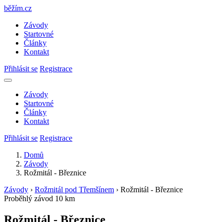
běžím
.
cz
Závody
Startovné
Články
Kontakt
Přihlásit se
Registrace
Závody
Startovné
Články
Kontakt
Přihlásit se
Registrace
Domů
Závody
Rožmitál - Březnice
Závody
›
Rožmitál pod Třemšínem
›
Rožmitál - Březnice
Proběhlý závod
10 km
Rožmitál - Březnice