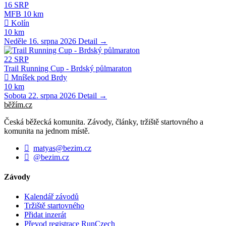
16
SRP
MFB 10 km
Kolín
10 km
Neděle 16. srpna 2026
Detail →
22
SRP
Trail Running Cup - Brdský půlmaraton
Mníšek pod Brdy
10 km
Sobota 22. srpna 2026
Detail →
běžím
.
cz
Česká běžecká komunita. Závody, články, tržiště startovného a
komunita na jednom místě.
matyas@bezim.cz
@bezim.cz
Závody
Kalendář závodů
Tržiště startovného
Přidat inzerát
Převod registrace RunCzech