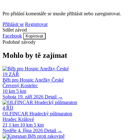
Pro přidání komentáře se musíte přihlásit nebo zaregistrovat.
Přihlásit se
Registrovat
Sdílet závod
Facebook
Kopírovat
Podobné závody
Mohlo by tě zajímat
19
ZÁŘ
Běh pro Hospic Anežky České
Červený Kostelec
10 km
5 km
Sobota 19. září 2026
Detail →
4
ŘÍJ
OLFINCAR Hradecký půlmaraton
Hradec Králové
21,1 km
10 km
5 km
Neděle 4. října 2026
Detail →