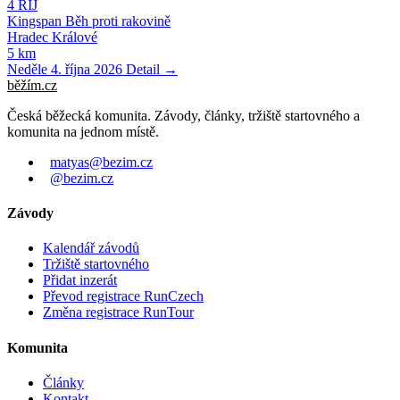
4
ŘÍJ
Kingspan Běh proti rakovině
Hradec Králové
5 km
Neděle 4. října 2026
Detail →
běžím
.
cz
Česká běžecká komunita. Závody, články, tržiště startovného a
komunita na jednom místě.
matyas@bezim.cz
@bezim.cz
Závody
Kalendář závodů
Tržiště startovného
Přidat inzerát
Převod registrace RunCzech
Změna registrace RunTour
Komunita
Články
Kontakt