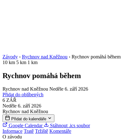
Závody
›
Rychnov nad Kněžnou
›
Rychnov pomáhá během
10 km
5 km
1 km
Rychnov pomáhá během
Rychnov nad Kněžnou
Neděle 6. září 2026
Přidat do oblíbených
6
ZÁŘ
Neděle 6. září 2026
Rychnov nad Kněžnou
Přidat do kalendáře
Google Calendar
Stáhnout .ics soubor
Informace
Tratě
Tržiště
Komentáře
O závodu