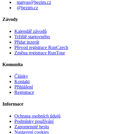
matyas@bezim.cz
@bezim.cz
Závody
Kalendář závodů
Tržiště startovného
Přidat inzerát
Převod registrace RunCzech
Změna registrace RunTour
Komunita
Články
Kontakt
Přihlášení
Registrace
Informace
Ochrana osobních údajů
Podmínky používání
Zapomenuté heslo
Nastavení cookies