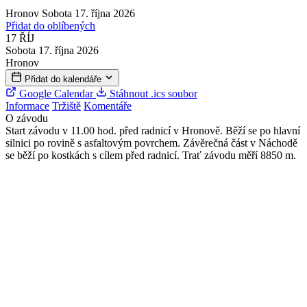
Hronov
Sobota 17. října 2026
Přidat do oblíbených
17
ŘÍJ
Sobota 17. října 2026
Hronov
Přidat do kalendáře
Google Calendar
Stáhnout .ics soubor
Informace
Tržiště
Komentáře
O závodu
Start závodu v 11.00 hod. před radnicí v Hronově. Běží se po hlavní
silnici po rovině s asfaltovým povrchem. Závěrečná část v Náchodě
se běží po kostkách s cílem před radnicí. Trať závodu měří 8850 m.