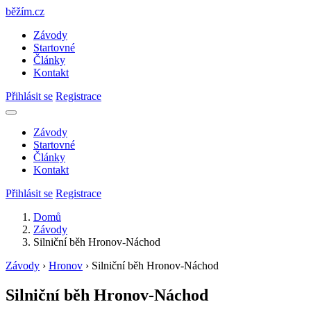
běžím
.
cz
Závody
Startovné
Články
Kontakt
Přihlásit se
Registrace
Závody
Startovné
Články
Kontakt
Přihlásit se
Registrace
Domů
Závody
Silniční běh Hronov-Náchod
Závody
›
Hronov
›
Silniční běh Hronov-Náchod
Silniční běh Hronov-Náchod