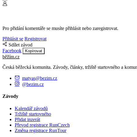
Pro přidání komentáře se musíte přihlásit nebo zaregistrovat.
Přihlásit se
Registrovat
Sdílet závod
Facebook
Kopírovat
běžím
.
cz
Česká běžecká komunita. Závody, články, tržiště startovného a komun
matyas@bezim.cz
@bezim.cz
Závody
Kalendář závodů
Tržiště startovného
Přidat inzerát
Převod registrace RunCzech
Změna registrace RunTour