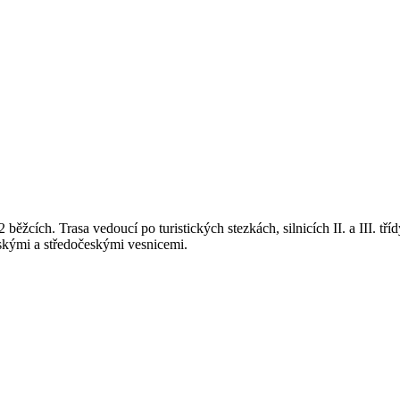
ěžcích. Trasa vedoucí po turistických stezkách, silnicích II. a III. t
eskými a středočeskými vesnicemi.