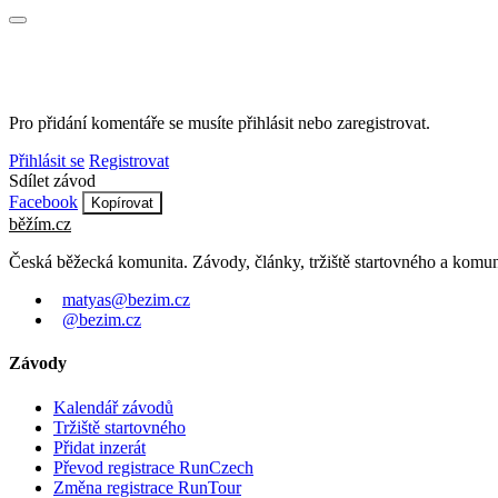
Pro přidání komentáře se musíte přihlásit nebo zaregistrovat.
Přihlásit se
Registrovat
Sdílet závod
Facebook
Kopírovat
běžím
.
cz
Česká běžecká komunita. Závody, články, tržiště startovného a komun
matyas@bezim.cz
@bezim.cz
Závody
Kalendář závodů
Tržiště startovného
Přidat inzerát
Převod registrace RunCzech
Změna registrace RunTour