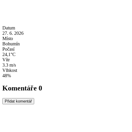
Datum
27. 6. 2026
Místo
Bohumín
Počasí
24,1°C
Vítr
3.3 m/s
Vlhkost
48%
Komentáře
0
Přidat komentář