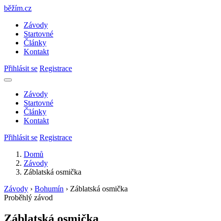
běžím
.
cz
Závody
Startovné
Články
Kontakt
Přihlásit se
Registrace
Závody
Startovné
Články
Kontakt
Přihlásit se
Registrace
Domů
Závody
Záblatská osmička
Závody
›
Bohumín
›
Záblatská osmička
Proběhlý závod
Záblatská osmička