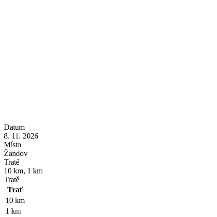
Datum
8. 11. 2026
Místo
Žandov
Tratě
10 km, 1 km
Tratě
Trať
10 km
1 km