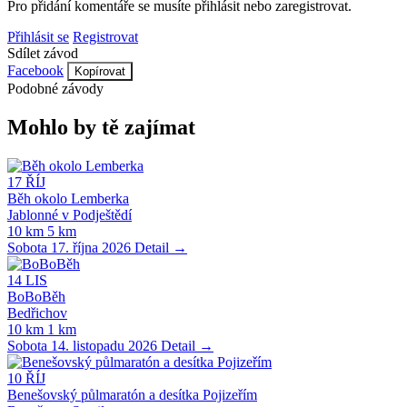
Pro přidání komentáře se musíte přihlásit nebo zaregistrovat.
Přihlásit se
Registrovat
Sdílet závod
Facebook
Kopírovat
Podobné závody
Mohlo by tě zajímat
17
ŘÍJ
Běh okolo Lemberka
Jablonné v Podještědí
10 km
5 km
Sobota 17. října 2026
Detail →
14
LIS
BoBoBěh
Bedřichov
10 km
1 km
Sobota 14. listopadu 2026
Detail →
10
ŘÍJ
Benešovský půlmaratón a desítka Pojizeřím