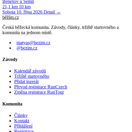
Benešov u Semil
21,1 km
10 km
Sobota 10. října 2026
Detail →
běžím
.
cz
Česká běžecká komunita. Závody, články, tržiště startovného a
komunita na jednom místě.
matyas@bezim.cz
@bezim.cz
Závody
Kalendář závodů
Tržiště startovného
Přidat inzerát
Převod registrace RunCzech
Změna registrace RunTour
Komunita
Články
Kontakt
Přihlášení
Registrace