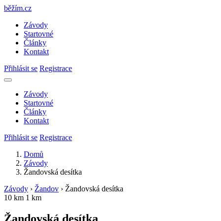
běžím
.
cz
Závody
Startovné
Články
Kontakt
Přihlásit se
Registrace
Závody
Startovné
Články
Kontakt
Přihlásit se
Registrace
Domů
Závody
Žandovská desítka
Závody
›
Žandov
›
Žandovská desítka
10 km
1 km
Žandovská desítka