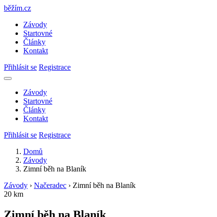
běžím
.
cz
Závody
Startovné
Články
Kontakt
Přihlásit se
Registrace
Závody
Startovné
Články
Kontakt
Přihlásit se
Registrace
Domů
Závody
Zimní běh na Blaník
Závody
›
Načeradec
›
Zimní běh na Blaník
20 km
Zimní běh na Blaník