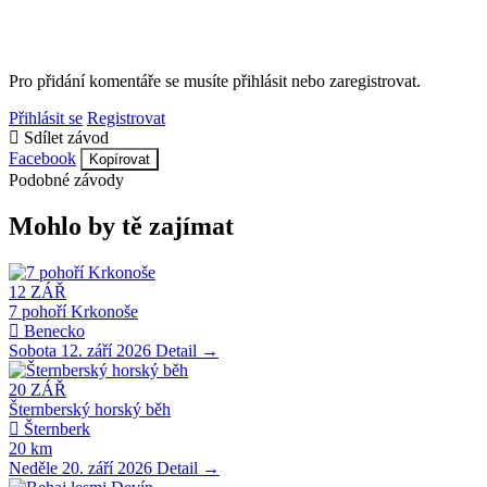
Pro přidání komentáře se musíte přihlásit nebo zaregistrovat.
Přihlásit se
Registrovat
Sdílet závod
Facebook
Kopírovat
Podobné závody
Mohlo by tě zajímat
12
ZÁŘ
7 pohoří Krkonoše
Benecko
Sobota 12. září 2026
Detail →
20
ZÁŘ
Šternberský horský běh
Šternberk
20 km
Neděle 20. září 2026
Detail →