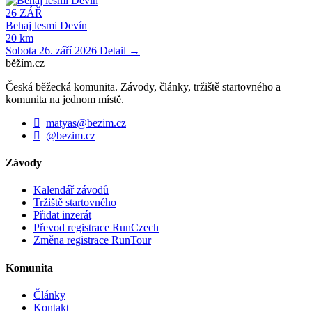
26
ZÁŘ
Behaj lesmi Devín
20 km
Sobota 26. září 2026
Detail →
běžím
.
cz
Česká běžecká komunita. Závody, články, tržiště startovného a
komunita na jednom místě.
matyas@bezim.cz
@bezim.cz
Závody
Kalendář závodů
Tržiště startovného
Přidat inzerát
Převod registrace RunCzech
Změna registrace RunTour
Komunita
Články
Kontakt