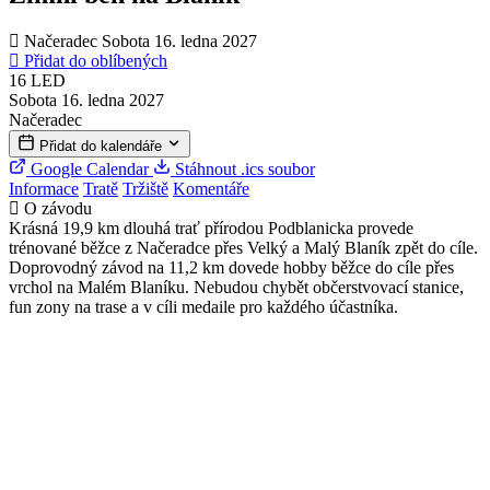
Načeradec
Sobota 16. ledna 2027
Přidat do oblíbených
16
LED
Sobota 16. ledna 2027
Načeradec
Přidat do kalendáře
Google Calendar
Stáhnout .ics soubor
Informace
Tratě
Tržiště
Komentáře
O závodu
Krásná 19,9 km dlouhá trať přírodou Podblanicka provede
trénované běžce z Načeradce přes Velký a Malý Blaník zpět do cíle.
Doprovodný závod na 11,2 km dovede hobby běžce do cíle přes
vrchol na Malém Blaníku. Nebudou chybět občerstvovací stanice,
fun zony na trase a v cíli medaile pro každého účastníka.