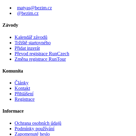
matyas@bezim.cz
@bezim.cz
Závody
Kalendář závodů
Tržiště startovného
Přidat inzerát
Převod registrace RunCzech
Změna registrace RunTour
Komunita
Články
Kontakt
Přihlášení
Registrace
Informace
Ochrana osobních údajů
Podmínky používání
Zapomenuté heslo