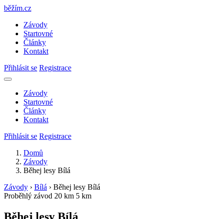
běžím
.
cz
Závody
Startovné
Články
Kontakt
Přihlásit se
Registrace
Závody
Startovné
Články
Kontakt
Přihlásit se
Registrace
Domů
Závody
Běhej lesy Bílá
Závody
›
Bílá
›
Běhej lesy Bílá
Proběhlý závod
20 km
5 km
Běhej lesy Bílá