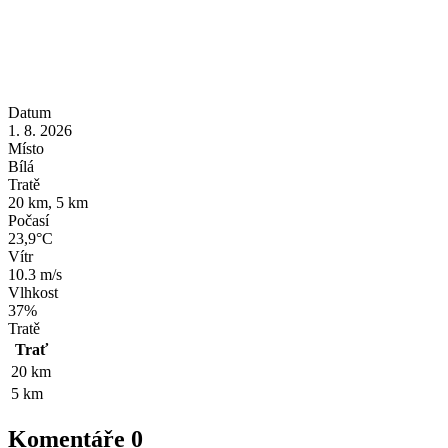
Datum
1. 8. 2026
Místo
Bílá
Tratě
20 km, 5 km
Počasí
23,9°C
Vítr
10.3 m/s
Vlhkost
37%
Tratě
Trať
20 km
5 km
Komentáře
0