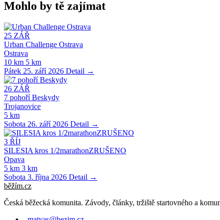
Mohlo by tě zajímat
25
ZÁŘ
Urban Challenge Ostrava
Ostrava
10 km
5 km
Pátek 25. září 2026
Detail →
26
ZÁŘ
7 pohoří Beskydy
Trojanovice
5 km
Sobota 26. září 2026
Detail →
3
ŘÍJ
SILESIA kros 1/2marathonZRUŠENO
Opava
5 km
3 km
Sobota 3. října 2026
Detail →
běžím
.
cz
Česká běžecká komunita. Závody, články, tržiště startovného a komun
matyas@bezim.cz