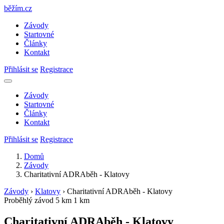
běžím
.
cz
Závody
Startovné
Články
Kontakt
Přihlásit se
Registrace
Závody
Startovné
Články
Kontakt
Přihlásit se
Registrace
Domů
Závody
Charitativní ADRAběh - Klatovy
Závody
›
Klatovy
›
Charitativní ADRAběh - Klatovy
Proběhlý závod
5 km
1 km
Charitativní ADRAběh - Klatovy