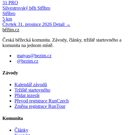
31
PRO
Silvestrovský běh Stříbro
Stříbro
5 km
Čtvrtek 31. prosince 2026
Detail →
běžím
.
cz
Česká běžecká komunita. Závody, články, tržiště startovného a
komunita na jednom místě.
matyas@bezim.cz
@bezim.cz
Závody
Kalendář závodů
Tržiště startovného
Přidat inzerát
Převod registrace RunCzech
Změna registrace RunTour
Komunita
Články