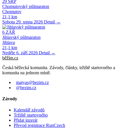
29
SRP
Chomutovský půlmaraton
Chomutov
21,1 km
Sobota 29. srpna 2026
Detail →
6
ZÁŘ
Jihlavský půlmaraton
Jihlava
21,1 km
Neděle 6. září 2026
Detail →
běžím
.
cz
Česká běžecká komunita. Závody, články, tržiště startovného a
komunita na jednom místě.
matyas@bezim.cz
@bezim.cz
Závody
Kalendář závodů
Tržiště startovného
Přidat inzerát
Převod registrace RunCzech