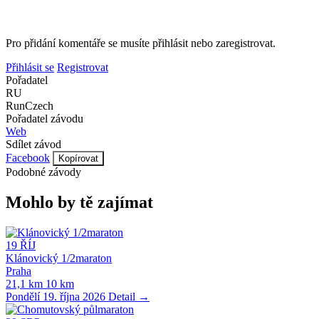
Pro přidání komentáře se musíte přihlásit nebo zaregistrovat.
Přihlásit se
Registrovat
Pořadatel
RU
RunCzech
Pořadatel závodu
Web
Sdílet závod
Facebook
Kopírovat
Podobné závody
Mohlo by tě zajímat
19
ŘÍJ
Klánovický 1/2maraton
Praha
21,1 km
10 km
Pondělí 19. října 2026
Detail →