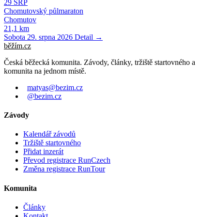
29
SRP
Chomutovský půlmaraton
Chomutov
21,1 km
Sobota 29. srpna 2026
Detail →
běžím
.
cz
Česká běžecká komunita. Závody, články, tržiště startovného a
komunita na jednom místě.
matyas@bezim.cz
@bezim.cz
Závody
Kalendář závodů
Tržiště startovného
Přidat inzerát
Převod registrace RunCzech
Změna registrace RunTour
Komunita
Články
Kontakt