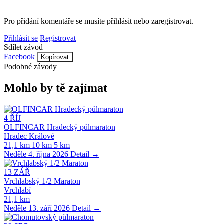
Pro přidání komentáře se musíte přihlásit nebo zaregistrovat.
Přihlásit se
Registrovat
Sdílet závod
Facebook
Kopírovat
Podobné závody
Mohlo by tě zajímat
4
ŘÍJ
OLFINCAR Hradecký půlmaraton
Hradec Králové
21,1 km
10 km
5 km
Neděle 4. října 2026
Detail →
13
ZÁŘ
Vrchlabský 1/2 Maraton
Vrchlabí
21,1 km
Neděle 13. září 2026
Detail →